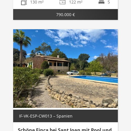
130 m²
122 m²
5
790.000 €
IF-VK-ESP-CW013 – Spanien
Schöne Finca bei Sant Joan mit Pool und