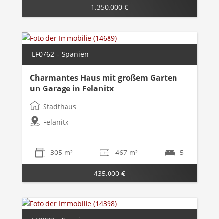
1.350.000 €
LF0762 – Spanien
Charmantes Haus mit großem Garten
un Garage in Felanitx
Stadthaus
Felanitx
305 m²
467 m²
5
435.000 €