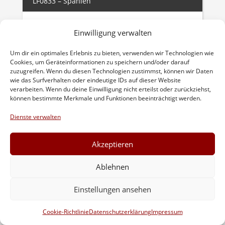
LF0833 – Spanien
Authentische Finca im mediterranen Stil
Einwilligung verwalten
mit Panoramablick auf Sant Salvador
Um dir ein optimales Erlebnis zu bieten, verwenden wir Technologien wie
Finca
Cookies, um Geräteinformationen zu speichern und/oder darauf
Felanitx
zuzugreifen. Wenn du diesen Technologien zustimmst, können wir Daten
wie das Surfverhalten oder eindeutige IDs auf dieser Website
verarbeiten. Wenn du deine Einwilligung nicht erteilst oder zurückziehst,
können bestimmte Merkmale und Funktionen beeinträchtigt werden.
500 m²
25.900 m²
10
Dienste verwalten
3.500.000 €
Akzeptieren
Ablehnen
AP204 – Spanien
Einstellungen ansehen
Aussergewöhnliche Villa mit Meer-und
Bergblick in der Bucht von Palma
Cookie-Richtlinie
Datenschutzerklärung
Impressum
Villa