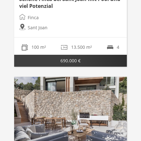
viel Potenzial
Finca
Sant Joan
100 m²
13.500 m²
4
690.000 €