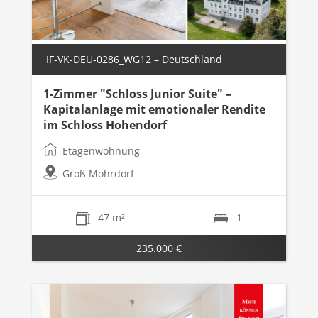
IF-VK-DEU-0286_WG12 – Deutschland
1-Zimmer "Schloss Junior Suite" –
Kapitalanlage mit emotionaler Rendite
im Schloss Hohendorf
Etagenwohnung
Groß Mohrdorf
47 m²
1
235.000 €