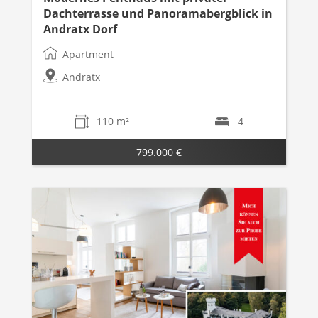
Dachterrasse und Panoramabergblick in
Andratx Dorf
Apartment
Andratx
110 m²
4
799.000 €