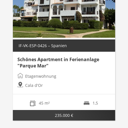
IF-VK-ESP-0426 – Spanien
Schönes Apartment in Ferienanlage
"Parque Mar"
Etagenwohnung
Cala d'Or
45 m²
1,5
235.000 €