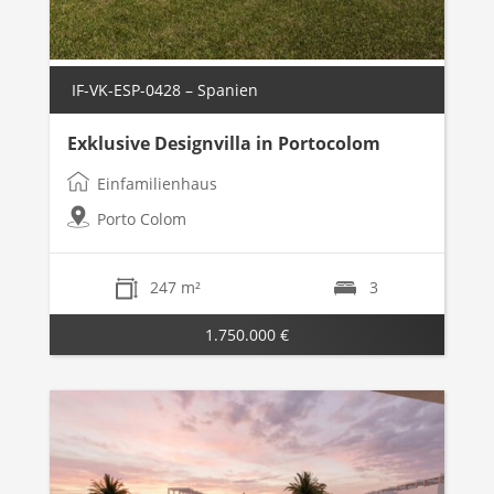
IF-VK-ESP-0428 – Spanien
Exklusive Designvilla in Portocolom
Einfamilienhaus
Porto Colom
247 m²
3
1.750.000 €