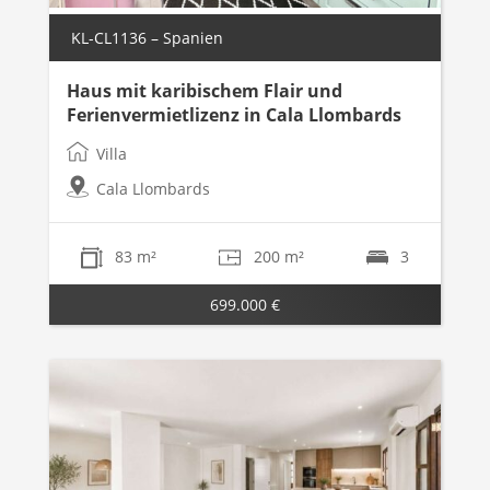
KL-CL1136 – Spanien
Haus mit karibischem Flair und
Ferienvermietlizenz in Cala Llombards
Villa
Cala Llombards
83 m²
200 m²
3
699.000 €