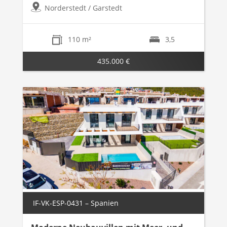
Norderstedt / Garstedt
110 m²
3,5
435.000 €
IF-VK-ESP-0431 – Spanien