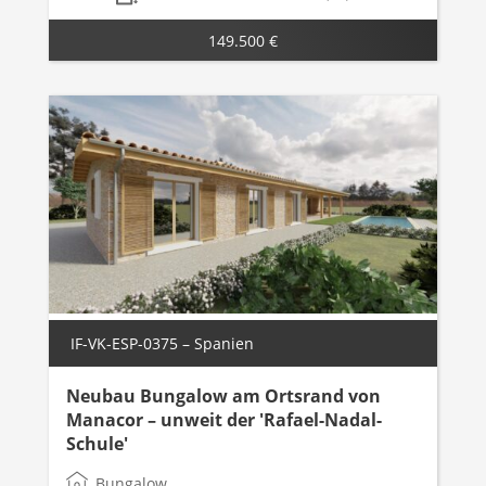
149.500 €
IF-VK-ESP-0375 – Spanien
Neubau Bungalow am Ortsrand von
Manacor – unweit der 'Rafael-Nadal-
Schule'
Bungalow