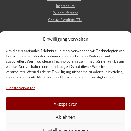
Impressum
Widerrufsrecht
Cookie-Richtlinie (EU)
KONTAKT
Einwilligung verwalten
Immobilien-Führer GmbH
Ole Hoop 20 | 22587 Hamburg
Um dir ein optimales Erlebnis zu bieten, verwenden wir Technologien wie
Cookies, um Geräteinformationen zu speichern und/oder darauf
Tel. +49 (0) 40 – 228 698 560
zuzugreifen. Wenn du diesen Technologien zustimmst, können wir Daten
Fax +49 (0) 40 – 228 698 561
wie das Surfverhalten oder eindeutige IDs auf dieser Website
Mobil +49 (0) 151 – 262 19 772
verarbeiten. Wenn du deine Einwilligung nicht erteilst oder zurückziehst,
können bestimmte Merkmale und Funktionen beeinträchtigt werden.
Immobilien-Führer Europa S.L.
Calle Tramutana 4
Dienste verwalten
07691 Porto Petro – Islas Baleares
Tel. 0034 971 65 97 12
Akzeptieren
Mobil 0034 695 40 69 44
Ablehnen
info@immobilien-fuehrer.com
www.immobilien-fuehrer.com
Einstellungen ansehen