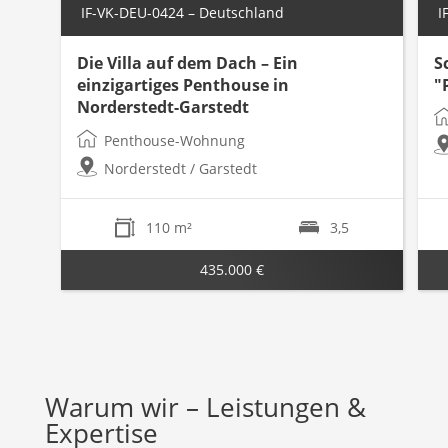
IF-VK-DEU-0424 – Deutschland
I
Die Villa auf dem Dach – Ein
S
einzigartiges Penthouse in
"
Norderstedt-Garstedt
Penthouse-Wohnung
Norderstedt / Garstedt
110 m²
3,5
435.000 €
Warum wir – Leistungen &
Expertise